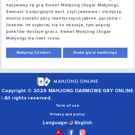
nazywamy tę grę Sweet Mahjong (Sugar Mahjong).
Zamiast tradycyjnych kart, czyli jedzenia i słodyczy,
musisz znaleźć pary identycznych jabłek, pączków i
lizaków. Im szybciej się to okazuje, tym więcej
punktów dostaje gracz. Sweet Mahjong (Sugar
Mahjong) ma limit czasu.
Mahjong Connect
Nowe gry w madżonga
MAHJONG ONLINE
Copyright © 2026 MAHJONG DARMOWE GRY ONLINE
| All rights reserved.
Term of use
Privacy and policy
Language:
English