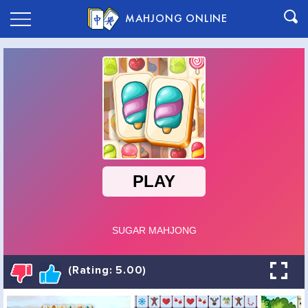
MAHJONG ONLINE
(Rating: 5.00)