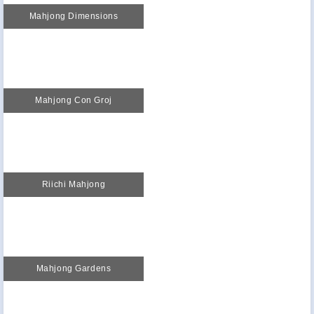
Mahjong Dimensions
Mahjong Con Groj
Riichi Mahjong
Mahjong Gardens