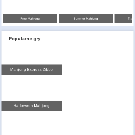
Free Mahjong
Summer Mahjong
Tradi
Popularne gry
Mahjong Express Zibbo
Halloween Mahjong