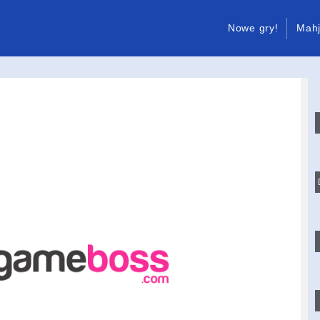
Nowe gry!
Mah