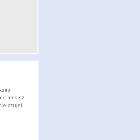
dania
 co musisz
ie czujni.